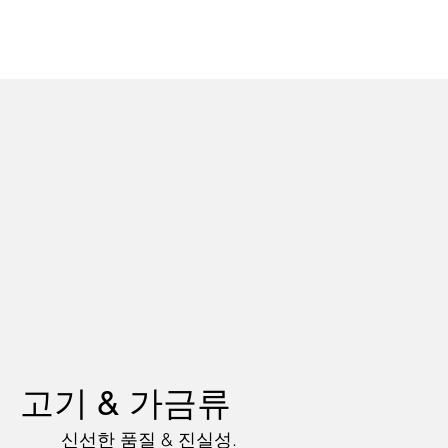
고기 & 가금류
신선한 품질 & 진실성.